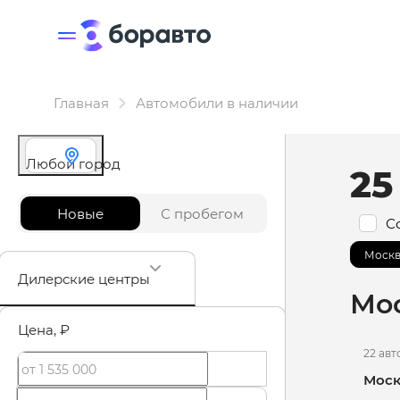
Главная
Автомобили в наличии
Любой город
25
Новые
С пробегом
С
Москв
Дилерские центры
Мо
Цена
, ₽
22 ав
Моск