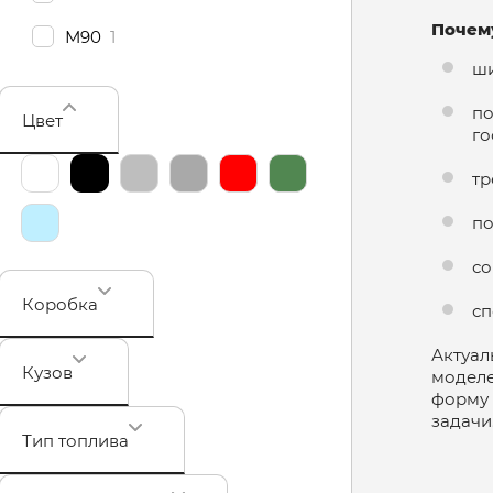
Почему
М90
1
ши
по
Цвет
го
тр
по
со
Коробка
сп
Актуал
Кузов
моделе
форму 
задачи
Тип топлива