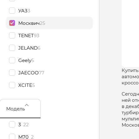
УАЗ
3
Москвич
25
TENET
93
JELAND
6
Geely
5
Купить
JAECOO
77
автомо
кроссо
XCITE
5
Сегодн
ней от
в дека
Модель
турбир
мульти
3
22
Москов
М70
2