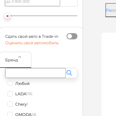
Расс
Сдать свой авто в Trade‑in
Оценить свой автомобиль
Бренд
Поиск по фильтру
Любой
LADA
1116
Chery
1
OMODA
58