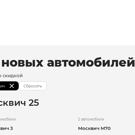
 новых автомобиле
о скидкой
ич
Сбросить
сквич
25
томобиля
2 автомобиля
вич 3
Москвич М70