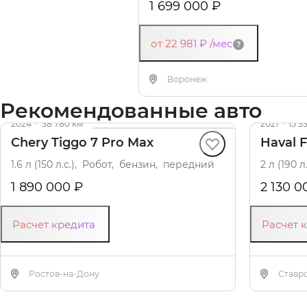
1 699 000 ₽
от 22 981 ₽
/мес
Воронеж
Рекомендованные авто
2024
·
38 780 км
2021
·
15 3
Chery Tiggo 7 Pro Max
Haval 
1.6 л (150 л.с.), Робот, бензин, передний
2 л (190 
1 890 000 ₽
2 130 0
Расчет кредита
Расчет 
Ростов-на-Дону
Ставр