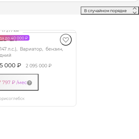
 В случайном порядке 
део
·
17 277 км
ED LX
да до 40 000 ₽
 (147 л.с.), Вариатор, бензин,
дний
55 000 ₽
2 095 000 ₽
7 797 ₽
/мес
орисоглебск