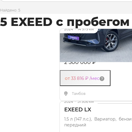
Найдено: 5
5 EXEED c пробегом
2024
·
14 979 км
EXEED LX
1.6 л (150 л.с.), Робот, бензин,
полный
2 500 000 ₽
от 33 816 ₽
/мес
Видео
Тамбов
2024
·
51 306 км
EXEED LX
1.5 л (147 л.с.), Вариатор, бенз
передний