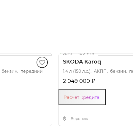
Видео
2020
·
140 219 км
SKODA Karoq
от, бензин, передний
1.4 л (150 л.с.), АКПП, бензин,
2 049 000 ₽
Расчет кредита
Воронеж