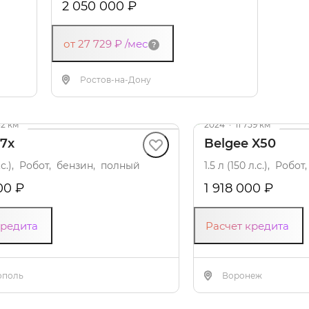
2 050 000 ₽
от 27 729 ₽
/мес
Ростов-на-Дону
32 км
2024
·
11 759 км
F7x
Belgee X50
л.с.), Робот, бензин, полный
1.5 л (150 л.с.), Роб
00 ₽
1 918 000 ₽
кредита
Расчет кредита
ополь
Воронеж